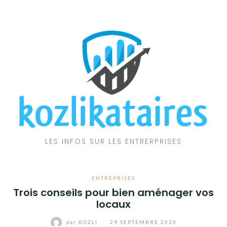
Aller
au
contenu
LES INFOS SUR LES ENTRERPRISES
ENTREPRISES
Trois conseils pour bien aménager vos
locaux
par
KOZLI
/
29 SEPTEMBRE 2020