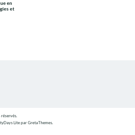
que en
gies et
s réservés.
tyDays Lite
par GretaThemes.