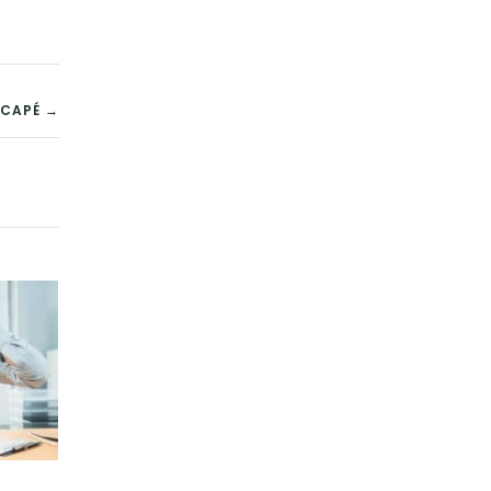
ICAPÉ →