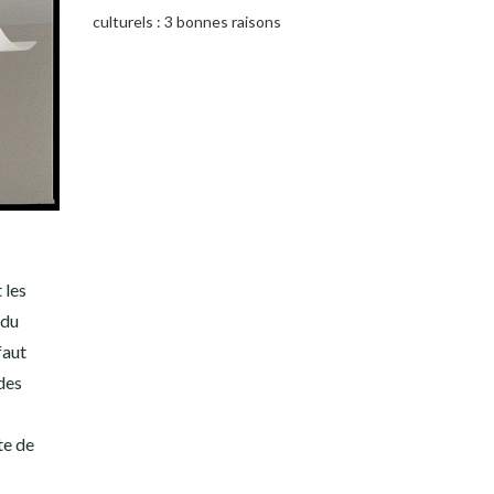
culturels : 3 bonnes raisons
 les
 du
faut
des
te de