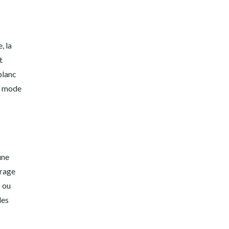
, la
t
blanc
en mode
une
irage
D ou
les